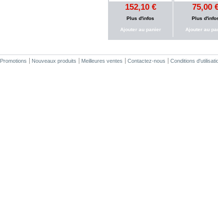
152,10 €
75,00 
Plus d'infos
Plus d'info
Ajouter au panier
Ajouter au pa
Promotions
Nouveaux produits
Meilleures ventes
Contactez-nous
Conditions d'utilisati