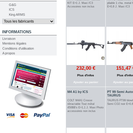
KIT E=1 J. Maxi /C3
pliable 1 cha. metal
G&G
Accesoires non inclus
E=0,8 J. Maxi /C3
ICS
King ARMS
INFORMATIONS
Livraison
Mentions légales
Conditions d'utilisation
A propos
232,00 €
151,47 
Plus d'infos
Plus d'info
Ajouter au panier
Ajouter au pa
M4 A1 by ICS
PT 99 Semi Auto
TAURUS
COLT M4A1 Crosse
TAURUS PT99 blow
rétractable Tout métal
Semi CO2 noir E=0,8
450BB's E=1,1 J. Maxi Photo
accessoires non inclus