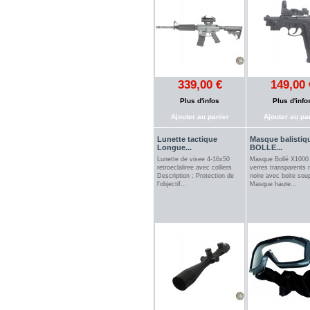
339,00 €
149,00 
Plus d'infos
Plus d'info
Ajouter au panier
Ajouter au pa
Lunette tactique
Masque balistiq
Longue...
BOLLE...
Lunette de visee 4-16x50
Masque Bollé X1000
retroeclaliree avec colliers
verres transparents
Description : Protection de
noire avec boite sou
l'objectif...
Masque haute...