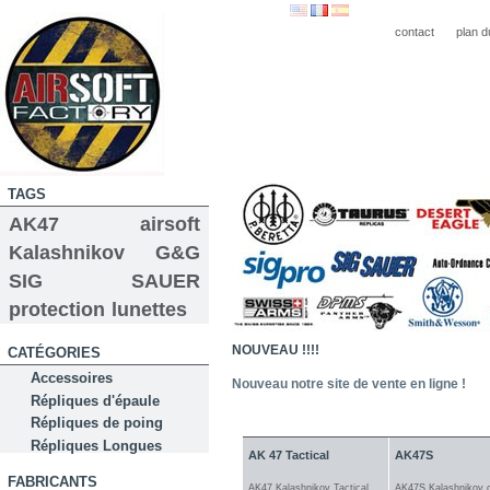
contact
plan d
TAGS
AK47
airsoft
Kalashnikov
G&G
SIG SAUER
protection
lunettes
NOUVEAU !!!!
CATÉGORIES
Accessoires
Nouveau notre site de vente en ligne !
Répliques d'épaule
Répliques de poing
PRODUITS PHARES
Répliques Longues
AK 47 Tactical
AK47S
FABRICANTS
AK47 Kalashnikov Tactical
AK47S Kalashnikov 