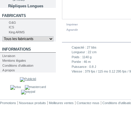
Répliques Longues
FABRICANTS
G&G
Imprimer
ICS
Agrandir
King ARMS
FICHE TECHNIQUE
Capacité :
27 bbs
INFORMATIONS
Longueur :
22 cm
Livraison
Poids :
1140 g
Mentions légales
Portée :
46 m
Conditions d'utilisation
Puissance :
0.8 J
A propos
Vitesse :
379 fps / 115 ms 0.12 295 fps / 
Promotions
Nouveaux produits
Meilleures ventes
Contactez-nous
Conditions d'utilisati