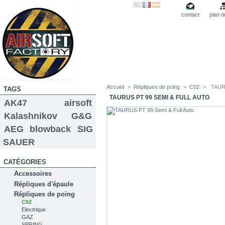
contact
plan d
Accueil
>
Répliques de poing
>
C02
>
TAURU
TAGS
TAURUS PT 99 SEMI & FULL AUTO
AK47
airsoft
Kalashnikov
G&G
AEG
blowback
SIG
SAUER
CATÉGORIES
Accessoires
Répliques d'épaule
Répliques de poing
C02
Electrique
GAZ
SPRING