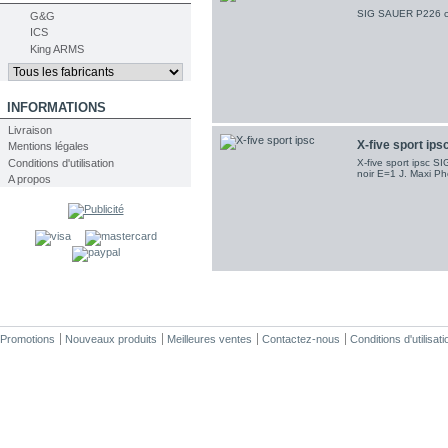
SIG SAUER P226 ch
G&G
ICS
King ARMS
INFORMATIONS
Livraison
X-five sport ips
Mentions légales
X-five sport ipsc 
Conditions d'utilisation
noir E=1 J. Maxi Pho
A propos
Promotions
Nouveaux produits
Meilleures ventes
Contactez-nous
Conditions d'utilisati