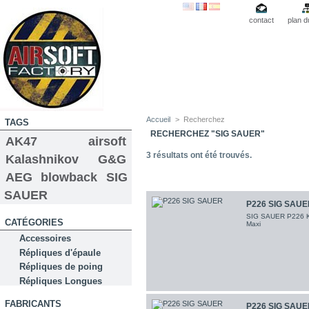
contact
plan d
Accueil
>
Recherchez
TAGS
RECHERCHEZ "SIG SAUER"
AK47
airsoft
3
résultats ont été trouvés.
Kalashnikov
G&G
AEG
blowback
SIG
SAUER
P226 SIG SAUE
SIG SAUER P226 KJ
CATÉGORIES
Maxi
Accessoires
Répliques d'épaule
Répliques de poing
Répliques Longues
FABRICANTS
P226 SIG SAUE